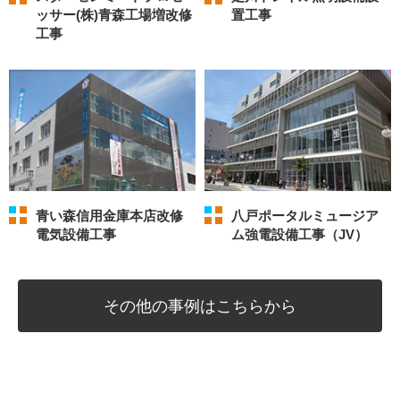
ッサー(株)青森工場増改修
置工事
工事
青い森信用金庫本店改修
八戸ポータルミュージア
電気設備工事
ム強電設備工事（JV）
その他の
事例はこちらから